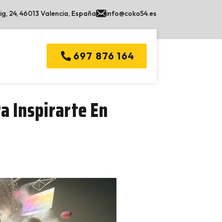
ig, 24, 46013 Valencia, España
info@coko54.es
697 876 164
a Inspirarte En