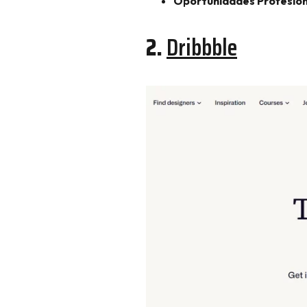
Oportunidades Profesion
2.
Dribbble